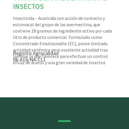
INSECTOS
Insecticida – Acaricida con acción de contacto y
estomacal del grupo de las avermectina, que
contiene 18 gramos de ingrediente activo por cada
litro de producto comercial. Formulado como
Concentrado Emulsionable (EC), posee limitada
actividad sistémica pero excelente actividad tras
Registro Agrocalidad
laminar lo que favorece para efectuar un control
06-A16/NA-CL1
eficaz de ácaros y una gran variedad de insectos