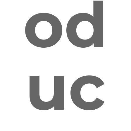
od
uc