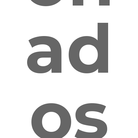
ad
os