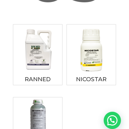
Productos relacionados
RANNED
NICOSTAR