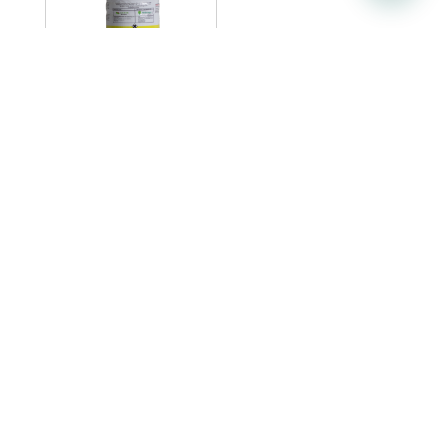
REY QUEMANTE
¿Tienes alguna consulta
para hacernos?
Nuestro equipo comercial con distribución a
almacenes de todo Ecuador y Latinoamérica y el