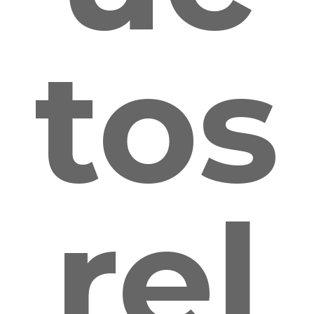
tos
rel