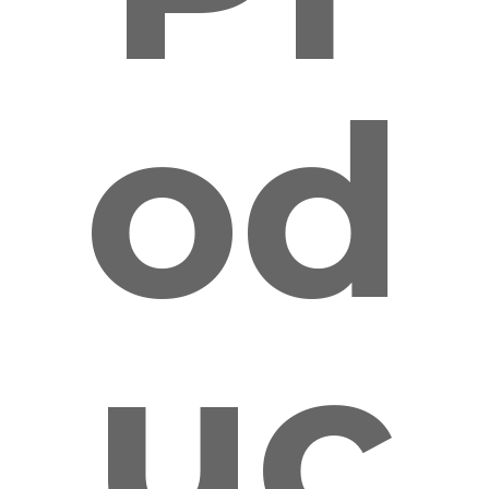
od
uc