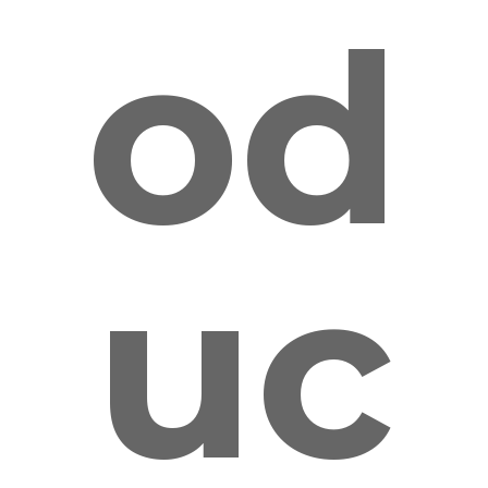
od
uc