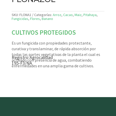
SKU:
FLONA1
Categorías:
Arroz
,
Cacao
,
Maiz
,
Pitahaya
,
Fungicidas
,
Flores
,
Banano
CULTIVOS PROTEGIDOS
Es un fungicida con propiedades protectante,
curativa y translaminar, de rápida absorción por
todas las partes vegetativas de la planta el cual es
Registro Agrocalidad
activado con presencia de agua, combatiendo
195-F3/NA
enfermedades en una amplia gama de cultivos.