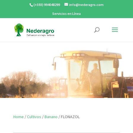
(+593) 994048299
info@nederagro.com
Servicios en Línea
Home
/
Cultivos
/
Banano
/ FLONAZOL