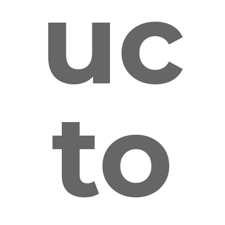
uc
to