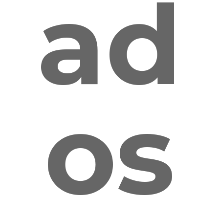
ad
os