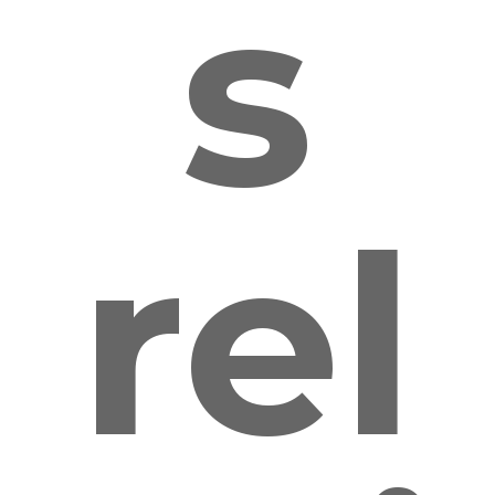
s
rel